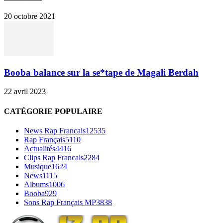
20 octobre 2021
Booba balance sur la se*tape de Magali Berdah
22 avril 2023
CATÉGORIE POPULAIRE
News Rap Francais
12535
Rap Français
5110
Actualités
4416
Clips Rap Francais
2284
Musique
1624
News
1115
Albums
1006
Booba
929
Sons Rap Français MP3
838