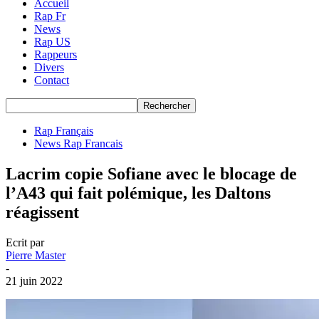
Accueil
Rap Fr
News
Rap US
Rappeurs
Divers
Contact
Rap Français
News Rap Francais
Lacrim copie Sofiane avec le blocage de
l’A43 qui fait polémique, les Daltons
réagissent
Ecrit par
Pierre Master
-
21 juin 2022