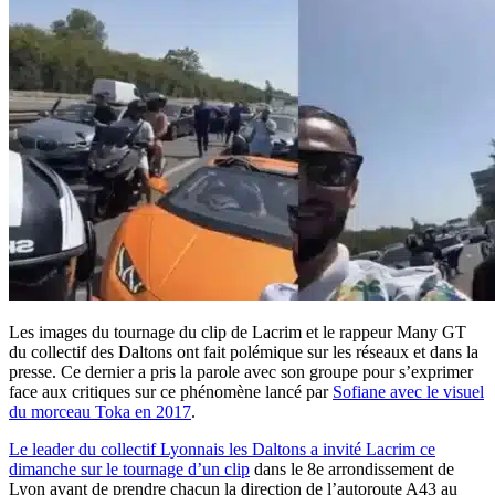
Les images du tournage du clip de Lacrim et le rappeur Many GT
du collectif des Daltons ont fait polémique sur les réseaux et dans la
presse. Ce dernier a pris la parole avec son groupe pour s’exprimer
face aux critiques sur ce phénomène lancé par
Sofiane avec le visuel
du morceau Toka en 2017
.
Le leader du collectif Lyonnais les Daltons a invité Lacrim ce
dimanche sur le tournage d’un clip
dans le 8e arrondissement de
Lyon avant de prendre chacun la direction de l’autoroute A43 au