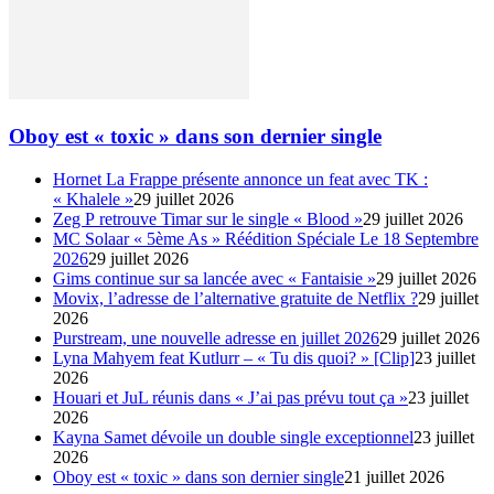
Oboy est « toxic » dans son dernier single
Hornet La Frappe présente annonce un feat avec TK :
« Khalele »
29 juillet 2026
Zeg P retrouve Timar sur le single « Blood »
29 juillet 2026
MC Solaar « 5ème As » Réédition Spéciale Le 18 Septembre
2026
29 juillet 2026
Gims continue sur sa lancée avec « Fantaisie »
29 juillet 2026
Movix, l’adresse de l’alternative gratuite de Netflix ?
29 juillet
2026
Purstream, une nouvelle adresse en juillet 2026
29 juillet 2026
Lyna Mahyem feat Kutlurr – « Tu dis quoi? » [Clip]
23 juillet
2026
Houari et JuL réunis dans « J’ai pas prévu tout ça »
23 juillet
2026
Kayna Samet dévoile un double single exceptionnel
23 juillet
2026
Oboy est « toxic » dans son dernier single
21 juillet 2026