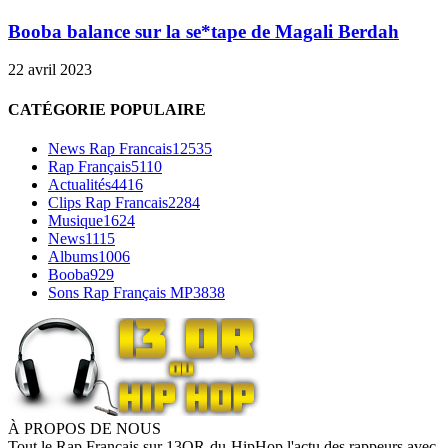
Booba balance sur la se*tape de Magali Berdah
22 avril 2023
CATÉGORIE POPULAIRE
News Rap Francais
12535
Rap Français
5110
Actualités
4416
Clips Rap Francais
2284
Musique
1624
News
1115
Albums
1006
Booba
929
Sons Rap Français MP3
838
À PROPOS DE NOUS
Tout le Rap Français sur 13OR-du-HipHop l'actu des rappeurs avec