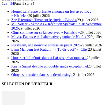
1
2
3
...
34
Page 1 sur 34
Hornet La Frappe présente annonce un feat avec TK :
« Khalele »
29 juillet 2026
Zeg P retrouve Timar sur le single « Blood »
29 juillet 2026
MC Solaar « 5ème As » Réédition Spéciale Le 18 Septembre
2026
29 juillet 2026
Gims continue sur sa lancée avec « Fantaisie »
29 juillet 2026
Movix, l’adresse de l’alternative gratuite de Netflix ?
29 juillet
2026
Purstream, une nouvelle adresse en juillet 2026
29 juillet 2026
Lyna Mahyem feat Kutlurr – « Tu dis quoi? » [Clip]
23 juillet
2026
Houari et JuL réunis dans « J’ai pas prévu tout ça »
23 juillet
2026
Kayna Samet dévoile un double single exceptionnel
23 juillet
2026
Oboy est « toxic » dans son dernier single
21 juillet 2026
SÉLECTION DE L'EDITEUR