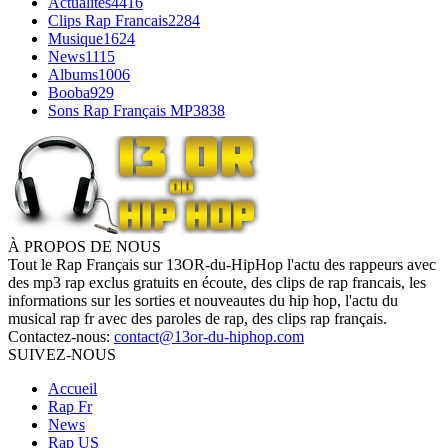
Actualités
4416
Clips Rap Francais
2284
Musique
1624
News
1115
Albums
1006
Booba
929
Sons Rap Français MP3
838
À PROPOS DE NOUS
Tout le Rap Français sur 13OR-du-HipHop l'actu des rappeurs avec
des mp3 rap exclus gratuits en écoute, des clips de rap francais, les
informations sur les sorties et nouveautes du hip hop, l'actu du
musical rap fr avec des paroles de rap, des clips rap français.
Contactez-nous:
contact@13or-du-hiphop.com
SUIVEZ-NOUS
Accueil
Rap Fr
News
Rap US