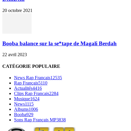
20 octobre 2021
Booba balance sur la se*tape de Magali Berdah
22 avril 2023
CATÉGORIE POPULAIRE
News Rap Francais
12535
Rap Français
5110
Actualités
4416
Clips Rap Francais
2284
Musique
1624
News
1115
Albums
1006
Booba
929
Sons Rap Français MP3
838