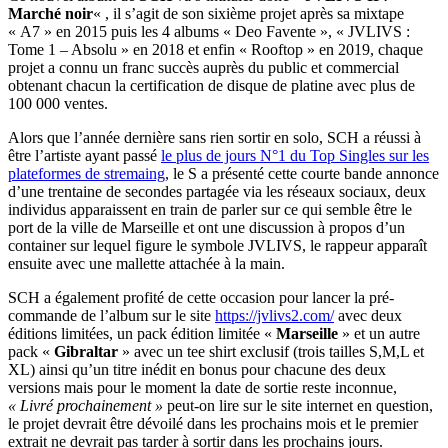
Marché noir
« , il s’agit de son sixième projet après sa mixtape
« A7 » en 2015 puis les 4 albums « Deo Favente », « JVLIVS :
Tome 1 – Absolu » en 2018 et enfin « Rooftop » en 2019, chaque
projet a connu un franc succès auprès du public et commercial
obtenant chacun la certification de disque de platine avec plus de
100 000 ventes.
Alors que l’année dernière sans rien sortir en solo, SCH a réussi à
être l’artiste ayant passé
le plus de jours N°1 du Top Singles sur les
plateformes de stremaing
, le S a présenté cette courte bande annonce
d’une trentaine de secondes partagée via les réseaux sociaux, deux
individus apparaissent en train de parler sur ce qui semble être le
port de la ville de Marseille et ont une discussion à propos d’un
container sur lequel figure le symbole JVLIVS, le rappeur apparaît
ensuite avec une mallette attachée à la main.
SCH a également profité de cette occasion pour lancer la pré-
commande de l’album sur le site
https://jvlivs2.com/
avec deux
éditions limitées, un pack édition limitée «
Marseille
» et un autre
pack «
Gibraltar
» avec un tee shirt exclusif (trois tailles S,M,L et
XL) ainsi qu’un titre inédit en bonus pour chacune des deux
versions mais pour le moment la date de sortie reste inconnue,
« Livré prochainement »
peut-on lire sur le site internet en question,
le projet devrait être dévoilé dans les prochains mois et le premier
extrait ne devrait pas tarder à sortir dans les prochains jours.