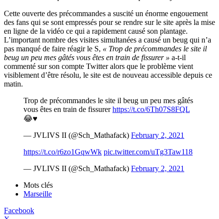
Cette ouverte des précommandes a suscité un énorme engouement
des fans qui se sont empressés pour se rendre sur le site après la mise
en ligne de la vidéo ce qui a rapidement causé son plantage.
L’important nombre des visites simultanées a causé un beug qui n’a
pas manqué de faire réagir le S,
« Trop de précommandes le site il
beug un peu mes gâtés vous êtes en train de fissurer »
a-t-il
commenté sur son compte Twitter alors que le problème vient
visiblement d’être résolu, le site est de nouveau accessible depuis ce
matin.
Trop de précommandes le site il beug un peu mes gâtés
vous êtes en train de fissurer
https://t.co/6Th07S8FQL
😂♥️
— JVLIVS II (@Sch_Mathafack)
February 2, 2021
https://t.co/r6zo1GqwWk
pic.twitter.com/uTg3Taw118
— JVLIVS II (@Sch_Mathafack)
February 2, 2021
Mots clés
Marseille
Facebook