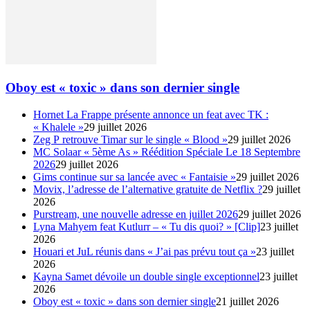
Oboy est « toxic » dans son dernier single
Hornet La Frappe présente annonce un feat avec TK :
« Khalele »
29 juillet 2026
Zeg P retrouve Timar sur le single « Blood »
29 juillet 2026
MC Solaar « 5ème As » Réédition Spéciale Le 18 Septembre
2026
29 juillet 2026
Gims continue sur sa lancée avec « Fantaisie »
29 juillet 2026
Movix, l’adresse de l’alternative gratuite de Netflix ?
29 juillet
2026
Purstream, une nouvelle adresse en juillet 2026
29 juillet 2026
Lyna Mahyem feat Kutlurr – « Tu dis quoi? » [Clip]
23 juillet
2026
Houari et JuL réunis dans « J’ai pas prévu tout ça »
23 juillet
2026
Kayna Samet dévoile un double single exceptionnel
23 juillet
2026
Oboy est « toxic » dans son dernier single
21 juillet 2026