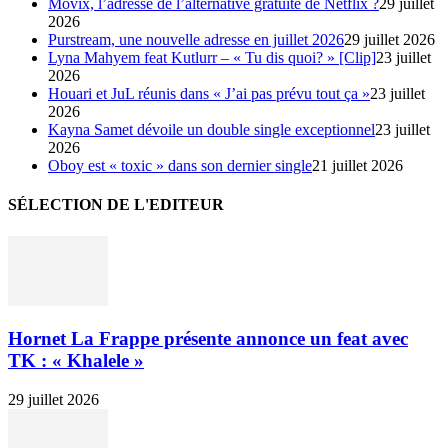
Movix, l’adresse de l’alternative gratuite de Netflix ?
29 juillet
2026
Purstream, une nouvelle adresse en juillet 2026
29 juillet 2026
Lyna Mahyem feat Kutlurr – « Tu dis quoi? » [Clip]
23 juillet
2026
Houari et JuL réunis dans « J’ai pas prévu tout ça »
23 juillet
2026
Kayna Samet dévoile un double single exceptionnel
23 juillet
2026
Oboy est « toxic » dans son dernier single
21 juillet 2026
SÉLECTION DE L'EDITEUR
Hornet La Frappe présente annonce un feat avec
TK : « Khalele »
29 juillet 2026