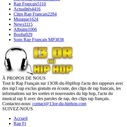
Rap Français
5110
Actualités
4416
Clips Rap Francais
2284
Musique
1624
News
1115
Albums
1006
Booba
929
Sons Rap Français MP3
838
À PROPOS DE NOUS
Tout le Rap Français sur 13OR-du-HipHop l'actu des rappeurs avec
des mp3 rap exclus gratuits en écoute, des clips de rap francais, les
informations sur les sorties et nouveautes du hip hop, l'actu du
musical rap fr avec des paroles de rap, des clips rap français.
Contactez-nous:
contact@13or-du-hiphop.com
SUIVEZ-NOUS
Accueil
Rap Fr