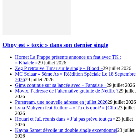
Oboy est « toxic » dans son dernier single
Hornet La Frappe présente annonce un feat avec TK :
« Khalele »
29 juillet 2026
Zeg P retrouve Timar sur le single « Blood »
29 juillet 2026
MC Solaar « 5ème As » Réédition Spéciale Le 18 Septembre
2026
29 juillet 2026
Gims continue sur sa lancée avec « Fantaisie »
29 juillet 2026
Movix, l’adresse de l’alternative gratuite de Netflix ?
29 juillet
2026
Purstream, une nouvelle adresse en juillet 2026
29 juillet 2026
Lyna Mahyem feat Kutlurr – « Tu dis quoi? » [Clip]
23 juillet
2026
Houari et JuL réunis dans « J’ai pas prévu tout ça »
23 juillet
2026
Kayna Samet dévoile un double single exceptionnel
23 juillet
2026