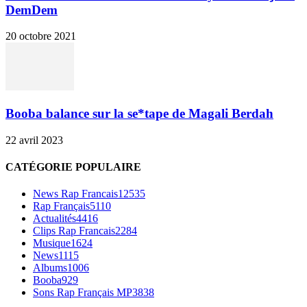
DemDem
20 octobre 2021
Booba balance sur la se*tape de Magali Berdah
22 avril 2023
CATÉGORIE POPULAIRE
News Rap Francais
12535
Rap Français
5110
Actualités
4416
Clips Rap Francais
2284
Musique
1624
News
1115
Albums
1006
Booba
929
Sons Rap Français MP3
838