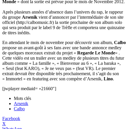
Monde
» dont la sortie est prévue pour le mois de Novembre 2012.
Après plusieurs années d’absence dans l’univers du rap, le rappeur
du groupe
Arsenik
vient d’annoncer par l’intermédiaire de son site
officiel (http://calbomusic.fr) la sortie prochaine de son album solo
qui sera produit par le label 9 de Trèfle et comportera une quinzaine
de titres inédits.
En attendant le mois de novembre pour découvrir son album,
Calbo
propose un avant-goût à ses fans avec une bande annonce medley
de quelques morceaux extrait du projet «
Regarde Le Monde
« .
Cette vidéo est un trailer avec un medley de plusieurs titres du futur
album comme « La famille », « Bienvenue au 6 », « La baraka »,
« Seul (feat KARO), « Je ne veux pas » (feat VR). Le premier
extrait devrait être disponible très prochainement, il s’agit du son
« Immortel » en featuring avec son compère d’Arsenik,
Lino
.
[jwplayer mediaid= »21660″]
Mots clés
Arsenik
Calbo
Facebook
X
WhatsApp