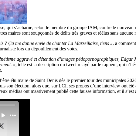
ise, qui s’acharne, selon le membre du groupe IAM, contre le nouveau 
utres maires sont soupçonnés de délits très graves et réélus sans aucune 
nis ? Ça me donne envie de chanter La Marseillaise, tiens »
, a commenté
ournaliste lors du dépouillement des votes.
xénétisme aggravé et détention d’images pédopornographiques, Edgar Mo
lement. »
, telle est la description du tweet relayé par le rappeur, qui n’hé
e.
’être élu maire de Saint‑Denis dès le premier tour des municipales 202
s son élection, alors que, sur LCI, ses propos d’une interview ont été
ux médias ont massivement publié cette fausse information, et il s’est a