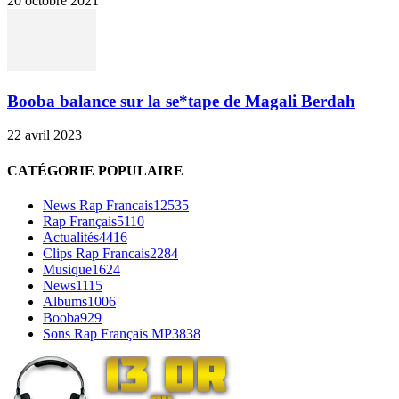
20 octobre 2021
Booba balance sur la se*tape de Magali Berdah
22 avril 2023
CATÉGORIE POPULAIRE
News Rap Francais
12535
Rap Français
5110
Actualités
4416
Clips Rap Francais
2284
Musique
1624
News
1115
Albums
1006
Booba
929
Sons Rap Français MP3
838