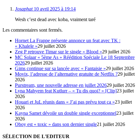
Josaphat
10 avril 2025 à 19:14
Wesh c’est dead avec koba, vraiment taré
Les commentaires sont fermés.
Hornet La Frappe présente annonce un feat avec TK :
« Khalele »
29 juillet 2026
Zeg P retrouve Timar sur le single « Blood »
29 juillet 2026
MC Solaar « 5ème As » Réédition Spéciale Le 18 Septembre
2026
29 juillet 2026
Gims continue sur sa lancée avec « Fantaisie »
29 juillet 2026
Movix, l’adresse de l’alternative gratuite de Netflix ?
29 juillet
2026
Purstream, une nouvelle adresse en juillet 2026
29 juillet 2026
Lyna Mahyem feat Kutlurr – « Tu dis quoi? » [Clip]
23 juillet
2026
Houari et JuL réunis dans « J’ai pas prévu tout ça »
23 juillet
2026
Kayna Samet dévoile un double single exceptionnel
23 juillet
2026
Oboy est « toxic » dans son dernier single
21 juillet 2026
SÉLECTION DE L'EDITEUR