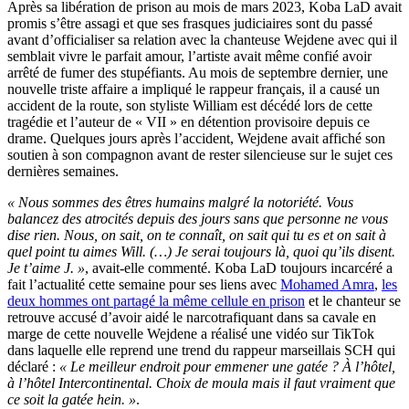
Après sa libération de prison au mois de mars 2023, Koba LaD avait
promis s’être assagi et que ses frasques judiciaires sont du passé
avant d’officialiser sa relation avec la chanteuse Wejdene avec qui il
semblait vivre le parfait amour, l’artiste avait même confié avoir
arrêté de fumer des stupéfiants. Au mois de septembre dernier, une
nouvelle triste affaire a impliqué le rappeur français, il a causé un
accident de la route, son styliste William est décédé lors de cette
tragédie et l’auteur de « VII » en détention provisoire depuis ce
drame. Quelques jours après l’accident, Wejdene avait affiché son
soutien à son compagnon avant de rester silencieuse sur le sujet ces
dernières semaines.
« Nous sommes des êtres humains malgré la notoriété. Vous
balancez des atrocités depuis des jours sans que personne ne vous
dise rien. Nous, on sait, on te connaît, on sait qui tu es et on sait à
quel point tu aimes Will. (…) Je serai toujours là, quoi qu’ils disent.
Je t’aime J. »
, avait-elle commenté. Koba LaD toujours incarcéré a
fait l’actualité cette semaine pour ses liens avec
Mohamed Amra
,
les
deux hommes ont partagé la même cellule en prison
et le chanteur se
retrouve accusé d’avoir aidé le narcotrafiquant dans sa cavale en
marge de cette nouvelle Wejdene a réalisé une vidéo sur TikTok
dans laquelle elle reprend une trend du rappeur marseillais SCH qui
déclaré :
« Le meilleur endroit pour emmener une gatée ? À l’hôtel,
à l’hôtel Intercontinental. Choix de moula mais il faut vraiment que
ce soit la gatée hein. »
.