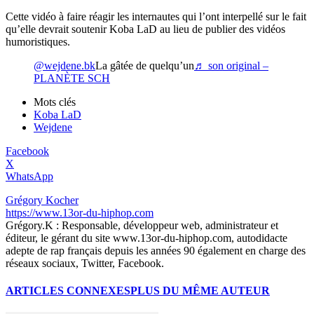
Cette vidéo à faire réagir les internautes qui l’ont interpellé sur le fait
qu’elle devrait soutenir Koba LaD au lieu de publier des vidéos
humoristiques.
@wejdene.bk
La gâtée de quelqu’un
♬ son original –
PLANÈTE SCH
Mots clés
Koba LaD
Wejdene
Facebook
X
WhatsApp
Grégory Kocher
https://www.13or-du-hiphop.com
Grégory.K : Responsable, développeur web, administrateur et
éditeur, le gérant du site www.13or-du-hiphop.com, autodidacte
adepte de rap français depuis les années 90 également en charge des
réseaux sociaux, Twitter, Facebook.
ARTICLES CONNEXES
PLUS DU MÊME AUTEUR