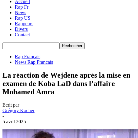
Accueil
Rap Fr
News
Rap US
Rappeurs
Divers
Contact
Rap Français
News Rap Francais
La réaction de Wejdene après la mise en
examen de Koba LaD dans l’affaire
Mohamed Amra
Ecrit par
Grégory Kocher
-
5 avril 2025